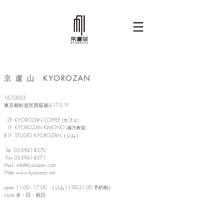
京 盧 山 KYOROZAN
167-0053
東京都杉並区西荻南4-17-5-1F
2F KYOROZAN COFFEE (カフェ)
1F KYOROZAN KIMONO (
着
方教室
​)
B1F STUDIO KYOROZAN（ジム）
Tel
03-5941-8370
Fax
03-5941-8371
Mail
info@kyorozan.com
Web
www.kyorozan.net
open 11:00 - 17:00 （ジム11:00-21:00 予約制）
close 水・日・祝日