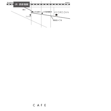
​至吉祥寺
​至荻窪
​南口
​みずほ銀行
​しの耳鼻咽喉科
KYOROZAN
​TSUTAYA
西荻窪４丁目
C A F E